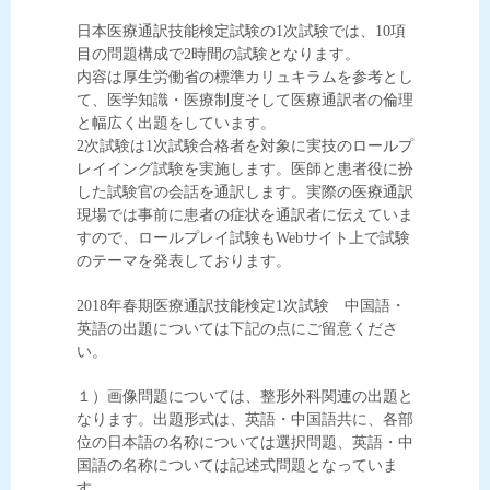
日本医療通訳技能検定試験の1次試験では、10項
目の問題構成で2時間の試験となります。
内容は厚生労働省の標準カリュキラムを参考とし
て、医学知識・医療制度そして医療通訳者の倫理
と幅広く出題をしています。
2次試験は1次試験合格者を対象に実技のロールプ
レイイング試験を実施します。医師と患者役に扮
した試験官の会話を通訳します。実際の医療通訳
現場では事前に患者の症状を通訳者に伝えていま
すので、ロールプレイ試験もWebサイト上で試験
のテーマを発表しております。
2018年春期医療通訳技能検定1次試験 中国語・
英語の出題については下記の点にご留意くださ
い。
１）画像問題については、整形外科関連の出題と
なります。出題形式は、英語・中国語共に、各部
位の日本語の名称については選択問題、英語・中
国語の名称については記述式問題となっていま
す。