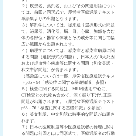
２）疾患名、薬剤名、およびその関連用語につい
ては、前回と同形式で、厚労省医療通訳テキスト
単語集よりの出題となります。
３）解剖学については、従来通り選択形式の問題
で、泌尿器、消化器、脳、目、心臓、胸部を含む
体の各部位・器官や体液とその成分等に関して幅
広い範囲から出題されます。
４）病理学については、感染症と感染症病原に関
する問題（選択形式の問題）、日本人の10大死因
および虚血性心疾患等に関する問題（和文英訳・
和文中訳問題）が含まれます。
（感染症については一部、厚労省医療通訳テキス
トp85－94「感染症に関する基礎知識」参照）
５）検査に関する問題は、MRI検査を中心に、
CT検査との比較も含めて、深く掘り下げた正誤
問題が出題されます。（厚労省医療通訳テキスト
p63－76「検査に関する基礎知識」を参照）
６）英文和訳、中文和訳は時事的な問題が出題さ
れます。
７）日本の医療制度等や医療通訳者の倫理に関す
る問題は前回とほぼ同形式で、医療通訳者の行動