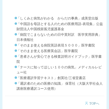
「しくみと病気がわかる からだの事典」成美堂出版
「中国語を母語とする人のための医療用語-表現集」公益
財団法人中国残留孤児援護基金
「病院でこまらないための日中英対訳 医学実用辞典」
日本僑報社
「そのまま使える病院英語表現５０００」医学書院
「そのまま使える医療英会話」医学書院
「患者さんが安心できる検査説明ガイドブック」医学書
院
「ナースに知ってほしい１００の病気」メディカルレビ
ュー社
「医療通訳学習テキスト」創英社/三省堂書店
「通訳者のための医療の知識」 保育社（大阪大学社会人
講座医療通訳コース使用）
TOPへ