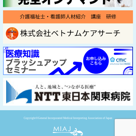
Copyright©General Incorporated Medical Interpreting Association of Japan
一般社団法人 日本医療通訳